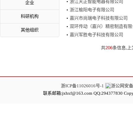
浙江天正智能电器有限公司
企业
浙江榆阳电子有限公司
科研机构
嘉兴市尚瑞电子科技有限公司
双环传动（嘉兴）精密制造有限
其他组织
嘉兴军胜电子科技有限公司
共
206
条信息,上
浙ICP备11026016号-1
浙公网安备 3
联系邮箱:jxhxf@163.com QQ:294377830 