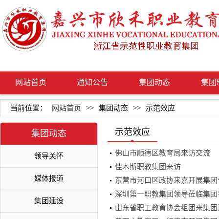
网站首页
通知公告
集团动态
集团
当前位置：
网站首页
>>
集团动态
>>
示范效应
示范效应
集团动态
佛山市顺德区教育局来访交流
领导关怀
佳木斯职教集团来访
媒体报道
东营市河口区政协来嘉开展集团
深圳第一职教集团领导莅临集团
集团建设
山东省职工教育协会组团来集团