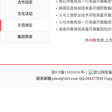
黄石市教育局一行来嘉开展集团
合作动态
顺德区政协组团来嘉开展职教集
文化活动
义乌工商职业技术学院来嘉开展
义乌市教育局一行来嘉开展集团
示范效应
淮南市教育局来嘉开展集团化办
集团荣誉
共
49
条信息,上
浙ICP备11026016号-1
浙公网安备 3
联系邮箱:jxhxf@163.com QQ:294377830 